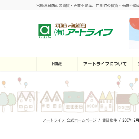
コ
ナ
宮崎県日向市の賃貸・売買不動産、門川町の賃貸・売買不動
ン
ビ
テ
ゲ
ン
ー
ツ
シ
へ
ョ
ス
ン
キ
に
ッ
移
プ
動
HOME
アートライフについて
アートライフ 公式ホームページ
賃貸物件
2007年2