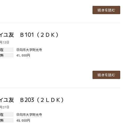
続きを読む
イユ友 Ｂ101（２ＤＫ）
5月13日
所在
日向市大字財光寺
賃料
41,000円
続きを読む
イユ友 Ｂ203（２ＬＤＫ）
8月27日
所在
日向市大字財光寺
賃料
49,000円