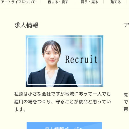
アートライフについて
借りる・貸す
買う・売る
建てる
求人情報
私達は小さな会社ですが地域にあって一人でも
㈲
雇用の場をつくり、守ることが使命と思ってい
で
育
ます。