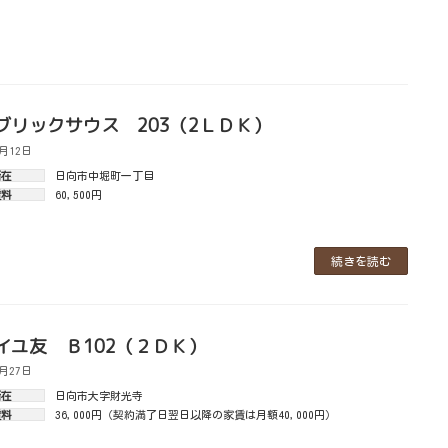
ブリックサウス 203（2ＬＤＫ）
7月12日
所在
日向市中堀町一丁目
賃料
60,500円
続きを読む
イユ友 Ｂ102（２ＤＫ）
1月27日
所在
日向市大字財光寺
賃料
36,000円（契約満了日翌日以降の家賃は月額40,000円）