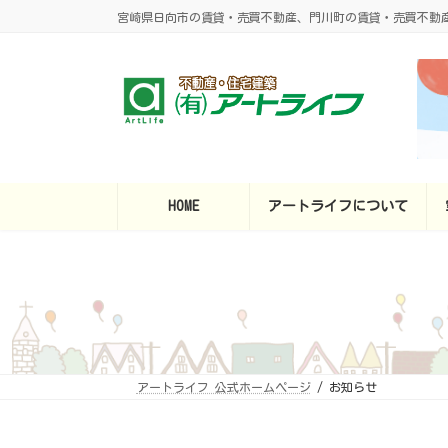
コ
ナ
宮崎県日向市の賃貸・売買不動産、門川町の賃貸・売買不動
ン
ビ
テ
ゲ
ン
ー
ツ
シ
へ
ョ
ス
ン
キ
に
ッ
移
プ
動
HOME
アートライフについて
アートライフ 公式ホームページ
お知らせ