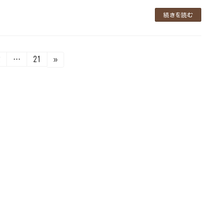
続きを読む
固
固
2
…
21
»
定
定
ペ
ペ
ー
ー
ジ
ジ