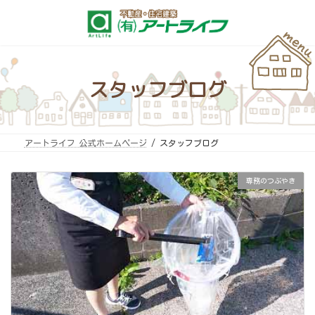
コ
ナ
ン
ビ
テ
ゲ
ン
ー
ツ
シ
へ
ョ
ス
ン
キ
に
スタッフブログ
ッ
移
プ
動
アートライフ 公式ホームページ
スタッフブログ
専務のつぶやき