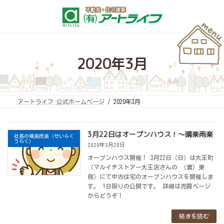
コ
ナ
ン
ビ
テ
ゲ
ン
ー
ツ
シ
へ
ョ
ス
ン
キ
に
2020年3月
ッ
移
プ
動
アートライフ 公式ホームページ
2020年3月
3月22日はオープンハウス！～晴楽雨楽
社長の晴楽雨楽（せいらく
うらく）
2020年3月20日
オープンハウス開催！ 3月22日（日）は大王町
（マルイチストアー大王店さんの （裏）東
側）にて中古住宅のオープンハウスを開催しま
す。 1日限りの公開です。 詳細は売買ページ
からどうぞ！
続きを読む