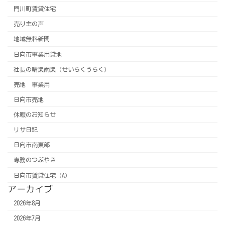
門川町賃貸住宅
売り主の声
地域無料新聞
日向市事業用貸地
社長の晴楽雨楽（せいらくうらく）
売地 事業用
日向市売地
休暇のお知らせ
リサ日記
日向市南東部
専務のつぶやき
日向市賃貸住宅（A）
アーカイブ
2026年8月
2026年7月