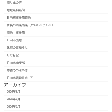
売り主の声
地域無料新聞
日向市事業用貸地
社長の晴楽雨楽（せいらくうらく）
売地 事業用
日向市売地
休暇のお知らせ
リサ日記
日向市南東部
専務のつぶやき
日向市賃貸住宅（A）
アーカイブ
2026年8月
2026年7月
2026年5月