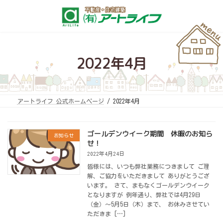
コ
ナ
ン
ビ
テ
ゲ
ン
ー
ツ
シ
へ
ョ
ス
ン
キ
に
2022年4月
ッ
移
プ
動
アートライフ 公式ホームページ
2022年4月
ゴールデンウイーク期間 休暇のお知ら
お知らせ
せ！
2022年4月24日
皆様には、いつも弊社業務につきまして ご理
解、ご協力をいただきまして ありがとうござ
います。 さて、まもなくゴールデンウイーク
となりますが 例年通り、弊社では4月29日
（金）～5月5日（木）まで、 お休みさせてい
ただきま […]