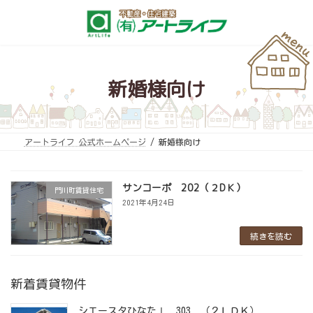
コ
ナ
ン
ビ
テ
ゲ
ン
ー
ツ
シ
へ
ョ
ス
ン
キ
に
新婚様向け
ッ
移
プ
動
アートライフ 公式ホームページ
新婚様向け
サンコーポ 202（２DＫ）
門川町賃貸住宅
2021年4月24日
続きを読む
新着賃貸物件
シエースタひなたⅠ 303 （２ＬＤＫ）