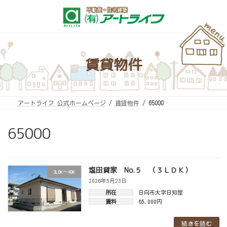
コ
ナ
ン
ビ
テ
ゲ
ン
ー
ツ
シ
へ
ョ
ス
ン
キ
に
賃貸物件
ッ
移
プ
動
アートライフ 公式ホームページ
賃貸物件
65000
65000
塩田貸家 No.５ （３ＬＤＫ）
3LDK～4DK
2026年5月23日
所在
日向市大字日知屋
賃料
65,000円
続きを読む