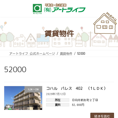
コ
ナ
ン
ビ
テ
ゲ
ン
ー
ツ
シ
へ
ョ
ス
ン
キ
に
賃貸物件
ッ
移
プ
動
アートライフ 公式ホームページ
賃貸物件
52000
52000
コハル パレス 402 （1ＬＤＫ）
1LDK～2DK
2026年7月12日
所在
日向市新生町２丁目
賃料
52,000円
続きを読む