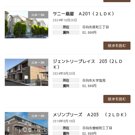
サニー扇屋 Ａ201（２ＬＤＫ）
2LDK～3DK
2024年10月20日
所在
日向市原町三丁目
賃料
52,000円
続きを読む
ジェントリープレイス 203（2ＬＤ
2LDK～3DK
Ｋ）
2024年8月20日
所在
日向市大字塩見
賃料
52,000円
続きを読む
メゾンブリーズ Ａ203 （２ＬＤＫ）
2LDK～3DK
2019年6月16日
所在
日向市曽根町三丁目
賃料
52,000円