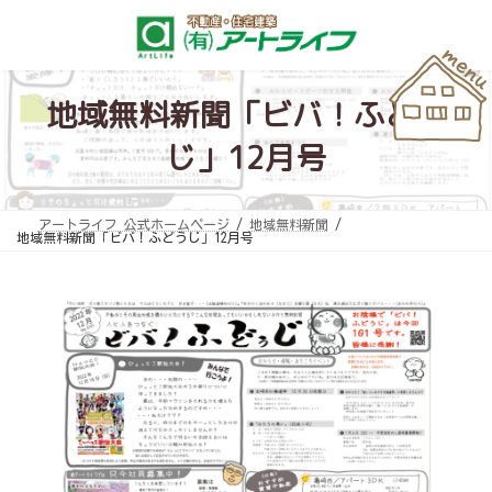
コ
ナ
ン
ビ
テ
ゲ
ン
ー
ツ
シ
へ
ョ
ス
ン
地域無料新聞「ビバ！ふどう
キ
に
ッ
移
じ」12月号
プ
動
アートライフ 公式ホームページ
地域無料新聞
地域無料新聞「ビバ！ふどうじ」12月号