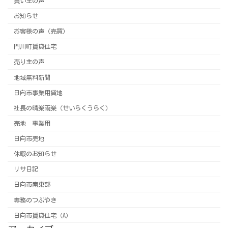
買い主の声
お知らせ
お客様の声（売買）
門川町賃貸住宅
売り主の声
地域無料新聞
日向市事業用貸地
社長の晴楽雨楽（せいらくうらく）
売地 事業用
日向市売地
休暇のお知らせ
リサ日記
日向市南東部
専務のつぶやき
日向市賃貸住宅（A）