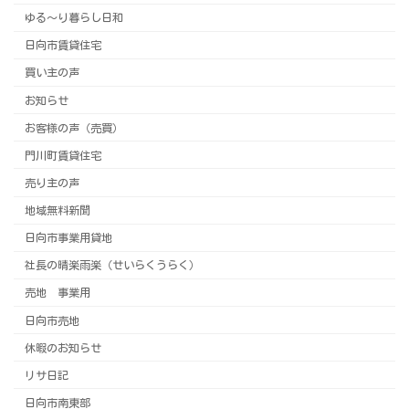
ゆる～り暮らし日和
日向市賃貸住宅
買い主の声
お知らせ
お客様の声（売買）
門川町賃貸住宅
売り主の声
地域無料新聞
日向市事業用貸地
社長の晴楽雨楽（せいらくうらく）
売地 事業用
日向市売地
休暇のお知らせ
リサ日記
日向市南東部