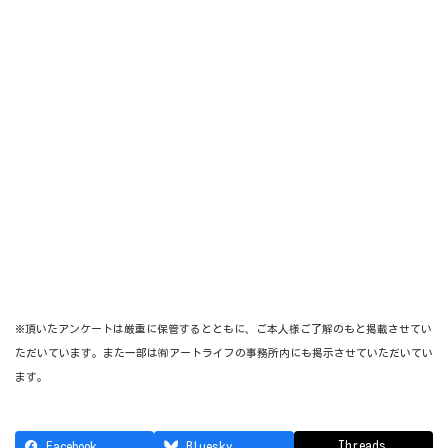
※頂いたアンケートは厳重に保管するとともに、ご本人様ご了解のもと掲載させてい
ただいています。
また一部は㈲アートライフの事務所内にも掲示させていただいてい
ます。
Threads
Facebook
Bluesky