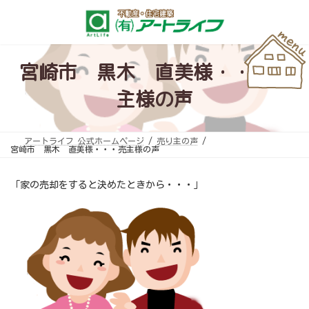
コ
ナ
ン
ビ
テ
ゲ
ン
ー
ツ
シ
へ
ョ
ス
ン
宮崎市 黒木 直美様・・・売
キ
に
ッ
移
主様の声
プ
動
アートライフ 公式ホームページ
売り主の声
宮崎市 黒木 直美様・・・売主様の声
「家の売却をすると決めたときから・・・」