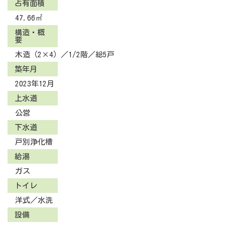
占有面積
47.66㎡
構造・概
要
木造（2×4）／1/2階／総5戸
築年月
2023年12月
上水道
公営
下水道
戸別浄化槽
給湯
ガス
トイレ
洋式／水洗
設備