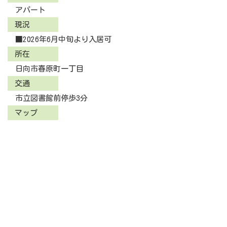
アパート
現況
■2026年6月中旬より入居可
所在
日向市春原町一丁目
交通
市立図書館前停歩3分
マップ