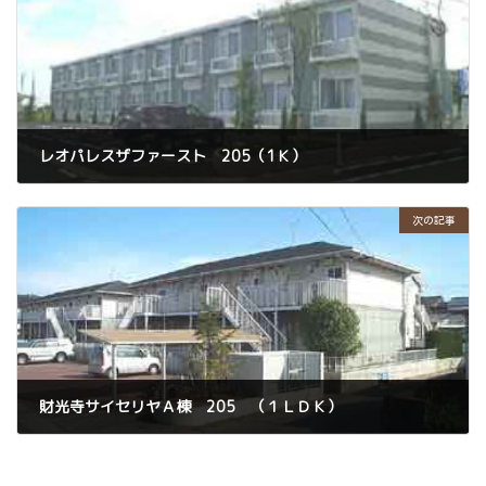
レオパレスザファースト 205（1Ｋ）
2025年6月8日
所在
日向市亀崎東1丁目
次の記事
賃料
36,000円
財光寺サイセリヤＡ棟 205 （１ＬＤＫ）
2025年6月14日
所在
日向市大字財光寺
賃料
37,500円