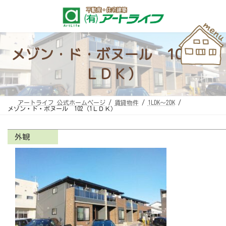
コ
ナ
ン
ビ
テ
ゲ
ン
ー
ツ
シ
へ
ョ
ス
ン
メゾン・ド・ボヌール 102（1
キ
に
ッ
移
プ
動
ＬＤＫ）
アートライフ 公式ホームページ
賃貸物件
1LDK～2DK
メゾン・ド・ボヌール 102（1ＬＤＫ）
外観