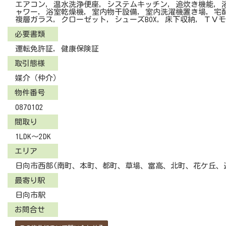
エアコン, 温水洗浄便座, システムキッチン, 追炊き機能, 
ャワー, 浴室乾燥機, 室内物干設備, 室内洗濯機置き場, 宅
複層ガラス, クローゼット, シューズBOX, 床下収納, ＴＶ
必要書類
運転免許証, 健康保険証
取引態様
媒介（仲介）
物件番号
0870102
間取り
1LDK～2DK
エリア
日向市西部(南町、本町、都町、草場、富高、北町、花ケ丘、
最寄り駅
日向市駅
お問合せ