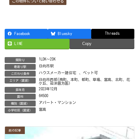
この物件について問い合わせる
Threads
Facebook
Bluesky
LINE
Copy
1LDK～2DK
間取り
日向市駅
最寄り駅
ハウスメーカー建住宅
、
ペット可
こだわり条件
日向市西部(南町、本町、都町、草場、富高、北町、花
エリア（賃貸）
ケ丘、迎洋園方面)
2023年12月
築年月
64500
賃料
アパート・マンション
種別（賃貸）
富高
小学校区（賃貸）
前の記事