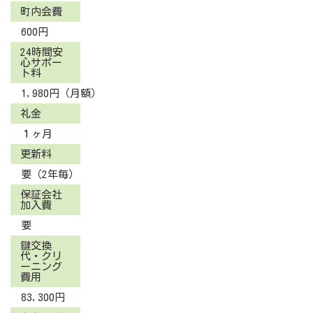
町内会費
600円
24時間安
心サポー
ト料
1,980円（月額）
礼金
１ヶ月
更新料
要（2年毎）
保証会社
加入費
要
鍵交換
代・クリ
ーニング
費用
83,300円