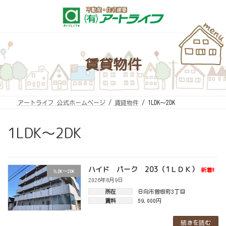
コ
ナ
ン
ビ
テ
ゲ
ン
ー
ツ
シ
へ
ョ
ス
ン
キ
に
賃貸物件
ッ
移
プ
動
アートライフ 公式ホームページ
賃貸物件
1LDK～2DK
1LDK～2DK
ハイド パーク 203（1ＬＤＫ）
新着!!
1LDK～2DK
2026年8月9日
所在
日向市曽根町3丁目
賃料
59,000円
続きを読む