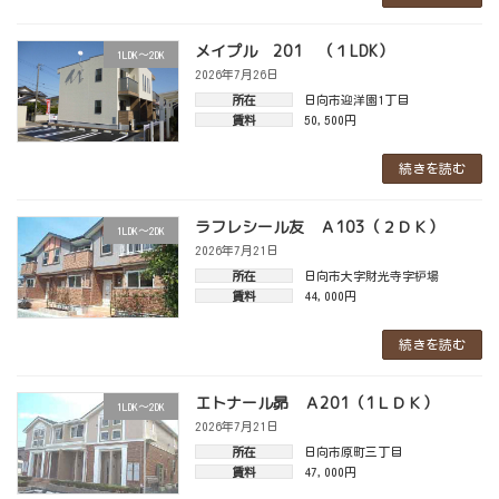
メイプル 201 （１LDK）
1LDK～2DK
2026年7月26日
所在
日向市迎洋園1丁目
賃料
50,500円
続きを読む
ラフレシール友 Ａ103（２ＤＫ）
1LDK～2DK
2026年7月21日
所在
日向市大字財光寺字枦場
賃料
44,000円
続きを読む
エトナール昴 Ａ201（1ＬＤＫ）
1LDK～2DK
2026年7月21日
所在
日向市原町三丁目
賃料
47,000円