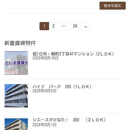
続きを読む
投
固
固
固
1
2
…
26
»
定
定
定
稿
ペ
ペ
ペ
ー
ー
ー
の
新着賃貸物件
ジ
ジ
ジ
ペ
仮)日向・鶴町3丁目47マンション（2ＬＤＫ）
ー
2026年8月10日
ジ
送
り
ハイド パーク 203（1ＬＤＫ）
2026年8月9日
シエースタひなたⅠ 303 （２ＬＤＫ）
2026年8月1日