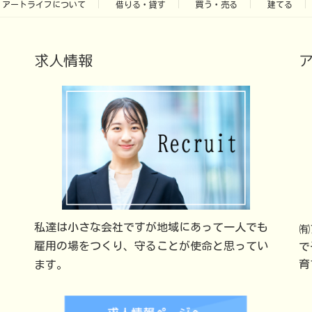
アートライフについて
借りる・貸す
買う・売る
建てる
求人情報
私達は小さな会社ですが地域にあって一人でも
㈲
雇用の場をつくり、守ることが使命と思ってい
で
育
ます。