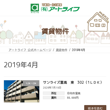
コ
ナ
ン
ビ
テ
ゲ
ン
ー
ツ
シ
へ
ョ
ス
ン
キ
に
賃貸物件
ッ
移
プ
動
アートライフ 公式ホームページ
賃貸物件
2019年4月
2019年4月
サンライズ富高 東 302（1ＬＤＫ）
1LDK～2DK
2026年7月19日
所在
日向市富高
賃料
55,000円
続きを読む