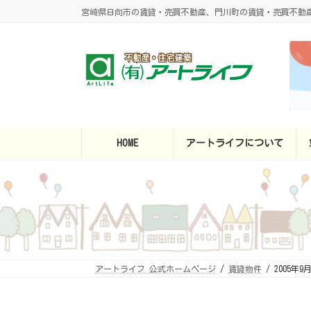
コ
ナ
宮崎県日向市の賃貸・売買不動産、門川町の賃貸・売買不動
ン
ビ
テ
ゲ
ン
ー
ツ
シ
へ
ョ
ス
ン
キ
に
ッ
移
プ
動
HOME
アートライフについて
アートライフ 公式ホームページ
賃貸物件
2005年9