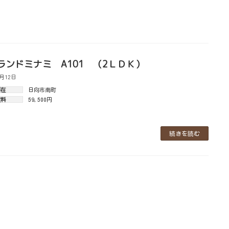
ランドミナミ A101 （2ＬＤＫ）
4月12日
所在
日向市南町
賃料
59,500円
続きを読む