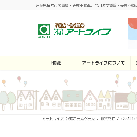
コ
ナ
宮崎県日向市の賃貸・売買不動産、門川町の賃貸・売買不動
ン
ビ
テ
ゲ
ン
ー
ツ
シ
へ
ョ
ス
ン
キ
に
ッ
移
プ
動
HOME
アートライフについて
アートライフ 公式ホームページ
賃貸物件
2000年12