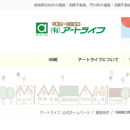
コ
ナ
宮崎県日向市の賃貸・売買不動産、門川町の賃貸・売買不動
ン
ビ
テ
ゲ
ン
ー
ツ
シ
へ
ョ
ス
ン
キ
に
ッ
移
プ
動
HOME
アートライフについて
アートライフ 公式ホームページ
賃貸物件
1998年2