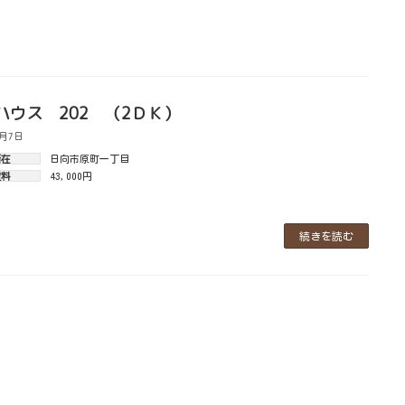
ハウス 202 （2ＤＫ）
3月7日
所在
日向市原町一丁目
賃料
43,000円
続きを読む