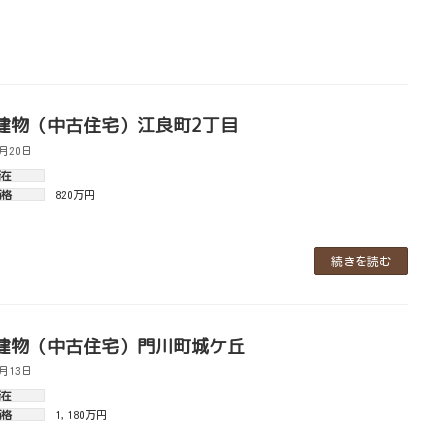
建物（中古住宅）江良町2丁目
7月20日
所在
価格
820万円
続きを読む
建物（中古住宅）門川町城ケ丘
5月13日
所在
価格
1,180万円