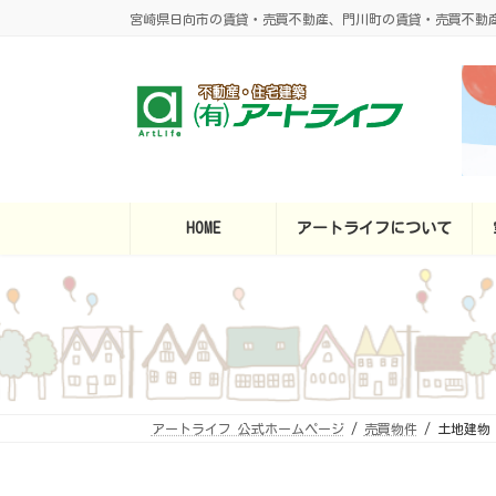
コ
ナ
宮崎県日向市の賃貸・売買不動産、門川町の賃貸・売買不動
ン
ビ
テ
ゲ
ン
ー
ツ
シ
へ
ョ
ス
ン
キ
に
ッ
移
プ
動
HOME
アートライフについて
アートライフ 公式ホームページ
売買物件
土地建物