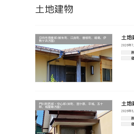
土地建物
土地
日向市南東部(新生町、江良町、曽根町、細島、伊
勢ケ浜方面)
2026年
土地
門川町西部・中心部(栄町、宮ケ原、平城、五十
鈴、城屋敷方面)
2026年