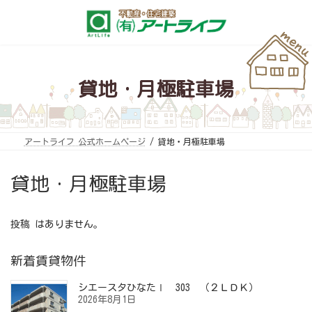
コ
ナ
ン
ビ
テ
ゲ
ン
ー
ツ
シ
へ
ョ
ス
ン
キ
に
貸地・月極駐車場
ッ
移
プ
動
アートライフ 公式ホームページ
貸地・月極駐車場
貸地・月極駐車場
投稿 はありません。
新着賃貸物件
シエースタひなたⅠ 303 （２ＬＤＫ）
2026年8月1日