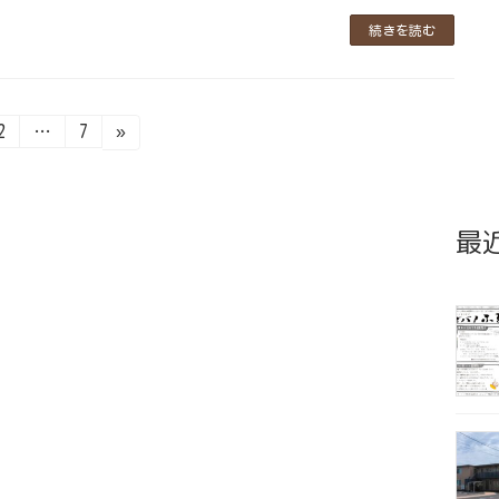
続きを読む
固
固
2
…
7
»
定
定
ペ
ペ
ー
ー
ジ
ジ
最