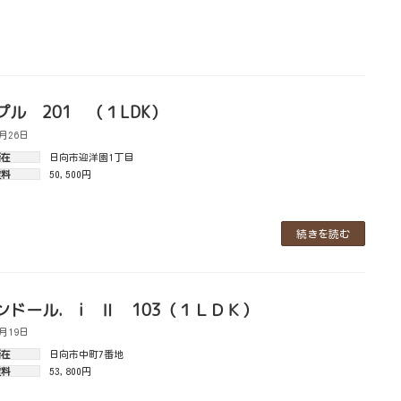
プル 201 （１LDK）
7月26日
所在
日向市迎洋園1丁目
賃料
50,500円
続きを読む
ンドール. i Ⅱ 103（１ＬＤＫ）
7月19日
所在
日向市中町7番地
賃料
53,800円