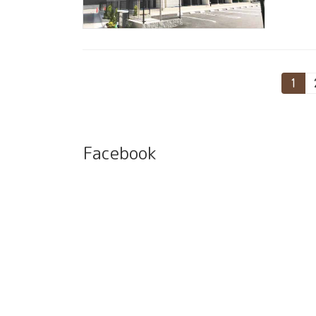
投
固
1
定
稿
ペ
ー
の
ジ
ペ
Facebook
ー
ジ
送
り