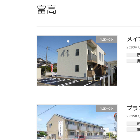
富高
メイ
1LDK～2DK
2026年
プラ
1LDK～2DK
2026年