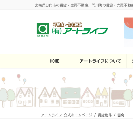
コ
ナ
宮崎県日向市の賃貸・売買不動産、門川町の賃貸・売買不動
ン
ビ
テ
ゲ
ン
ー
ツ
シ
へ
ョ
ス
ン
キ
に
ッ
移
プ
動
HOME
アートライフについて
アートライフ 公式ホームページ
賃貸物件
富高