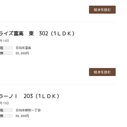
続きを読む
ライズ富高 東 302（1ＬＤＫ）
7月19日
所在
日向市富高
賃料
55,000円
続きを読む
ラーノⅠ 203（1ＬＤＫ）
7月18日
所在
日向市鶴町一丁目
賃料
50,000円