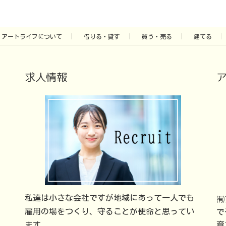
アートライフについて
借りる・貸す
買う・売る
建てる
求人情報
私達は小さな会社ですが地域にあって一人でも
㈲
雇用の場をつくり、守ることが使命と思ってい
で
育
ます。