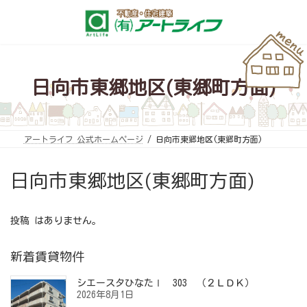
コ
ナ
ン
ビ
テ
ゲ
ン
ー
ツ
シ
へ
ョ
ス
ン
キ
に
日向市東郷地区(東郷町方面)
ッ
移
プ
動
アートライフ 公式ホームページ
日向市東郷地区(東郷町方面)
日向市東郷地区(東郷町方面)
投稿 はありません。
新着賃貸物件
シエースタひなたⅠ 303 （２ＬＤＫ）
2026年8月1日