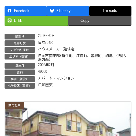
Threads
Facebook
Bluesky
LINE
Copy
2LDK～3DK
間取り
日向市駅
最寄り駅
ハウスメーカー建住宅
こだわり条件
日向市南東部(新生町、江良町、曽根町、細島、伊勢ケ
エリア（賃貸）
浜方面)
2006年2月
築年月
49000
賃料
アパート・マンション
種別（賃貸）
日知屋東
小学校区（賃貸）
前の記事