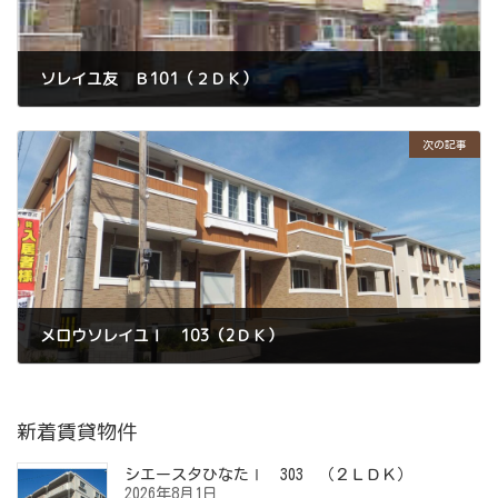
ソレイユ友 Ｂ101（２ＤＫ）
2024年5月13日
所在
日向市大字財光寺
次の記事
賃料
41,000円
メロウソレイユⅠ 103（2ＤＫ）
2024年5月13日
所在
日向市伊勢ケ浜
賃料
41,500円（契約満了日翌日以降の家賃は月額46,000
新着賃貸物件
円）
シエースタひなたⅠ 303 （２ＬＤＫ）
2026年8月1日