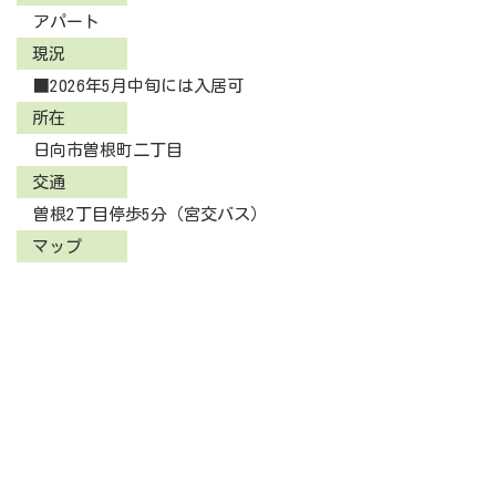
アパート
現況
■2026年5月中旬には入居可
所在
日向市曽根町二丁目
交通
曽根2丁目停歩5分（宮交バス）
マップ