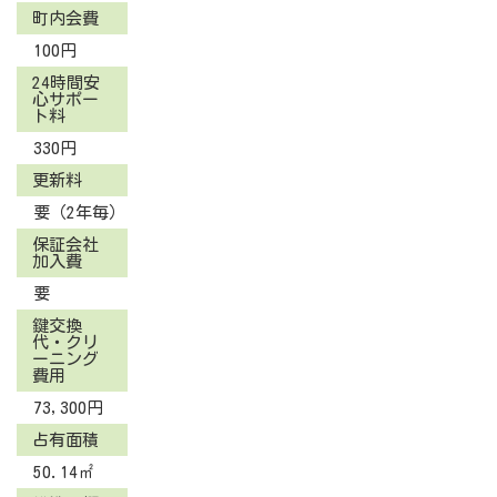
町内会費
100円
24時間安
心サポー
ト料
330円
更新料
要（2年毎）
保証会社
加入費
要
鍵交換
代・クリ
ーニング
費用
73,300円
占有面積
50.14㎡