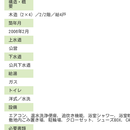
構造・概
要
木造（2×4）／2/2階／総4戸
築年月
2006年2月
上水道
公営
下水道
公共下水道
給湯
ガス
トイレ
洋式／水洗
設備
エアコン, 温水洗浄便座, 追炊き機能, 浴室シャワー, 浴室
敷地内ごみ置き場, 駐輪場, クローゼット, シューズBOX, C
必要書類