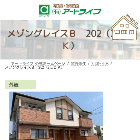
コ
ナ
ン
ビ
テ
ゲ
ン
ー
ツ
シ
へ
ョ
ス
ン
メゾングレイスＢ 202（2ＬＤ
キ
に
ッ
移
プ
動
Ｋ）
アートライフ 公式ホームページ
賃貸物件
2LDK～3DK
メゾングレイスＢ 202（2ＬＤＫ）
外観