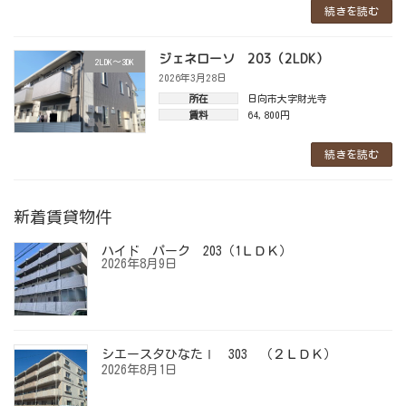
続きを読む
ジェネローソ 203（2LDK）
2LDK～3DK
2026年3月28日
所在
日向市大字財光寺
賃料
64,800円
続きを読む
新着賃貸物件
ハイド パーク 203（1ＬＤＫ）
2026年8月9日
シエースタひなたⅠ 303 （２ＬＤＫ）
2026年8月1日