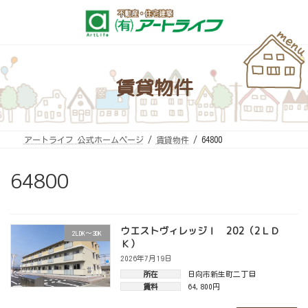
コ
ナ
ン
ビ
テ
ゲ
ン
ー
ツ
シ
へ
ョ
ス
ン
キ
に
賃貸物件
ッ
移
プ
動
アートライフ 公式ホームページ
賃貸物件
64800
64800
ウエストヴィレッジⅠ 202（2ＬＤ
2LDK～3DK
Ｋ）
2026年7月19日
所在
日向市新生町二丁目
賃料
64,800円