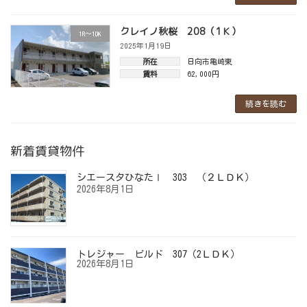
クレイノ秋桜 208（1Ｋ）
1R～1DK
2025年1月19日
所在
日向市亀崎東
賃料
62,000円
続きを読む
新着賃貸物件
シエースタひなたⅠ 303 （２ＬＤＫ）
2026年8月1日
トレジャー ビルド 307（2ＬＤＫ）
2026年8月1日