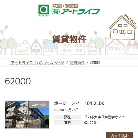
コ
ナ
ン
ビ
テ
ゲ
ン
ー
ツ
シ
へ
ョ
ス
ン
キ
に
賃貸物件
ッ
移
プ
動
アートライフ 公式ホームページ
賃貸物件
62000
62000
ホーク アイ 101 2LDK
2LDK～3DK
2025年12月26日
所在
日向市大字日知屋字寺ノ上
賃料
62,000円
続きを読む