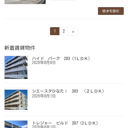
続きを読む
投
固
固
1
2
»
定
定
稿
ペ
ペ
ー
ー
の
新着賃貸物件
ジ
ジ
ペ
ハイド パーク 203（1ＬＤＫ）
ー
2026年8月9日
ジ
送
り
シエースタひなたⅠ 303 （２ＬＤＫ）
2026年8月1日
トレジャー ビルド 307（2ＬＤＫ）
2026年8月1日