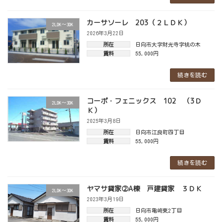
カーサソーレ 203（２ＬＤＫ）
2LDK～3DK
2026年3月22日
所在
日向市大字財光寺字桃の木
賃料
55,000円
続きを読む
コーポ・フェニックス 102 （3Ｄ
2LDK～3DK
Ｋ）
2025年3月8日
所在
日向市江良町四丁目
賃料
55,000円
続きを読む
ヤマサ貸家②A棟 戸建貸家 ３ＤＫ
2LDK～3DK
2023年3月19日
所在
日向市亀崎東2丁目
賃料
55,000円