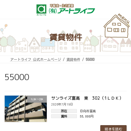
コ
ナ
ン
ビ
テ
ゲ
ン
ー
ツ
シ
へ
ョ
ス
ン
キ
に
賃貸物件
ッ
移
プ
動
アートライフ 公式ホームページ
賃貸物件
55000
55000
サンライズ富高 東 302（1ＬＤＫ）
1LDK～2DK
2026年7月19日
所在
日向市富高
賃料
55,000円
続きを読む