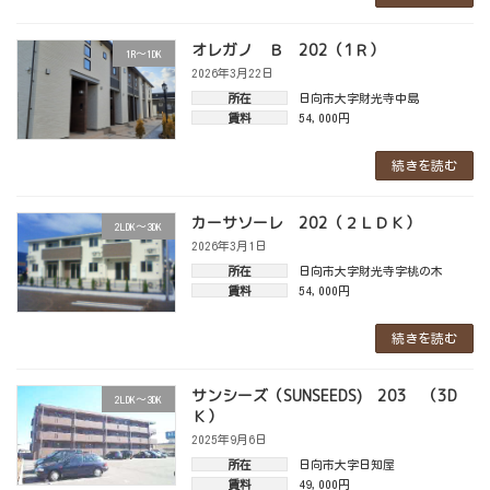
オレガノ Ｂ 202（1Ｒ）
1R～1DK
2026年3月22日
所在
日向市大字財光寺中島
賃料
54,000円
続きを読む
カーサソーレ 202（２ＬＤＫ）
2LDK～3DK
2026年3月1日
所在
日向市大字財光寺字桃の木
賃料
54,000円
続きを読む
サンシーズ（SUNSEEDS) 203 （3D
2LDK～3DK
Ｋ）
2025年9月6日
所在
日向市大字日知屋
賃料
49,000円