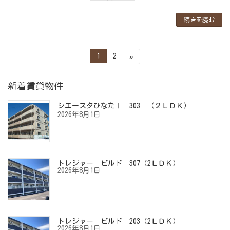
続きを読む
投
固
固
1
2
»
定
定
稿
ペ
ペ
ー
ー
の
新着賃貸物件
ジ
ジ
ペ
シエースタひなたⅠ 303 （２ＬＤＫ）
ー
2026年8月1日
ジ
送
り
トレジャー ビルド 307（2ＬＤＫ）
2026年8月1日
トレジャー ビルド 203（2ＬＤＫ）
2026年8月1日