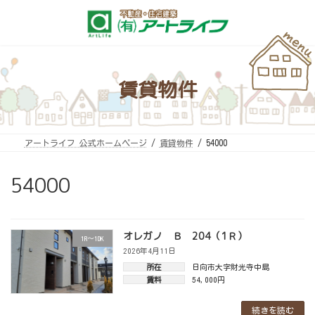
コ
ナ
ン
ビ
テ
ゲ
ン
ー
ツ
シ
へ
ョ
ス
ン
キ
に
賃貸物件
ッ
移
プ
動
アートライフ 公式ホームページ
賃貸物件
54000
54000
オレガノ Ｂ 204（1Ｒ）
1R～1DK
2026年4月11日
所在
日向市大字財光寺中島
賃料
54,000円
続きを読む