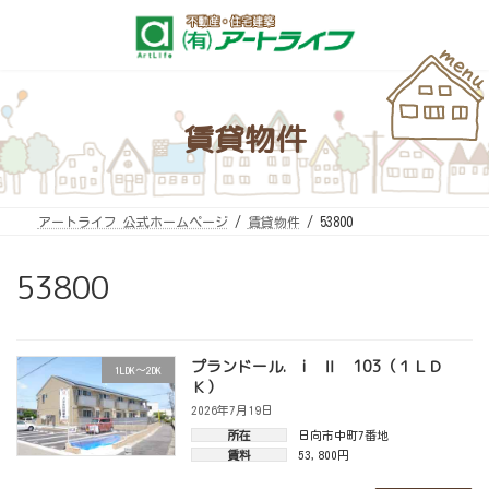
コ
ナ
ン
ビ
テ
ゲ
ン
ー
ツ
シ
へ
ョ
ス
ン
キ
に
賃貸物件
ッ
移
プ
動
アートライフ 公式ホームページ
賃貸物件
53800
53800
プランドール. i Ⅱ 103（１ＬＤ
1LDK～2DK
Ｋ）
2026年7月19日
所在
日向市中町7番地
賃料
53,800円