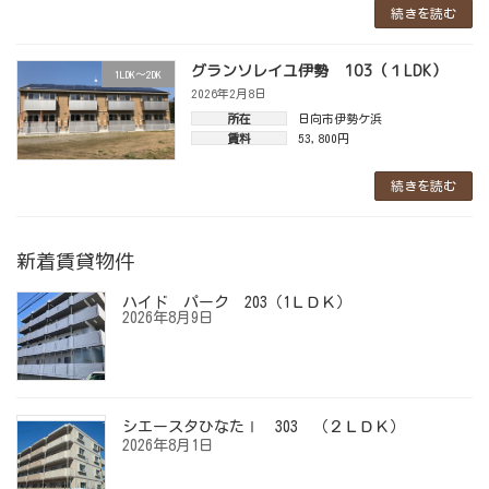
続きを読む
グランソレイユ伊勢 103（１LDK）
1LDK～2DK
2026年2月8日
所在
日向市伊勢ケ浜
賃料
53,800円
続きを読む
新着賃貸物件
ハイド パーク 203（1ＬＤＫ）
2026年8月9日
シエースタひなたⅠ 303 （２ＬＤＫ）
2026年8月1日